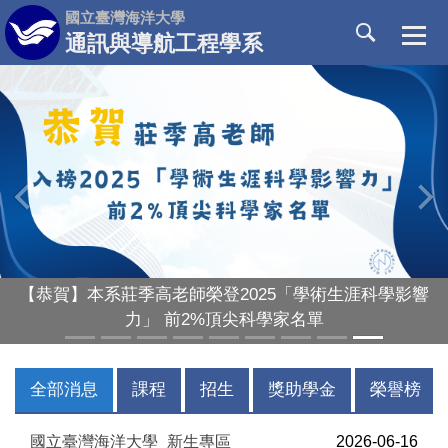
跳
國立臺灣海洋大學
到
通訊與導航工程學系
主
要
內
容
區
‹
›
【恭賀】本系莊季高老師榮登2025「學術生涯科學影響
力」 前2%頂尖科學家名單
全部消息
課程
招生
獎助學金
榮譽榜
國立臺灣海洋大學_新生專區
2026-06-16