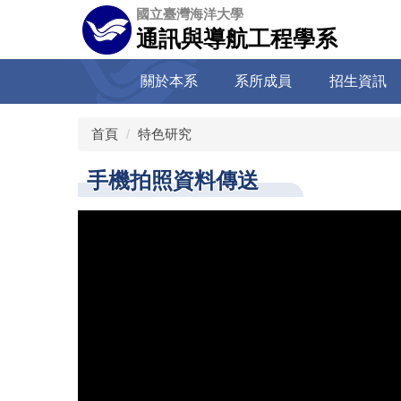
跳
國立臺灣海洋大學
到
通訊與導航工程學系
主
要
關於本系
系所成員
招生資訊
內
容
區
首頁
特色研究
手機拍照資料傳送